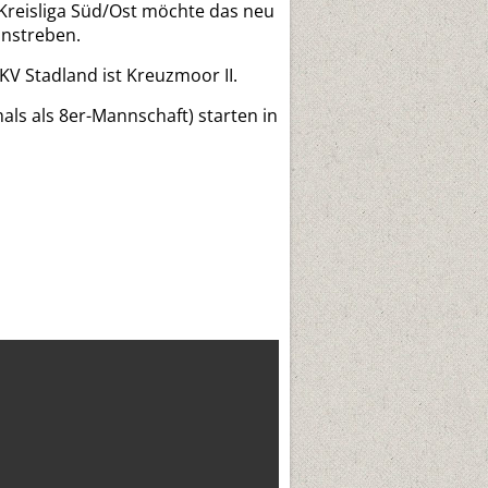
. Kreisliga Süd/Ost möchte das neu
anstreben.
KV Stadland ist Kreuzmoor II.
als als 8er-Mannschaft) starten in